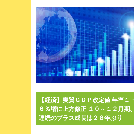
【経済】実質ＧＤＰ改定値 年率１
６％増に上方修正 １０～１２月期
連続のプラス成長は２８年ぶり