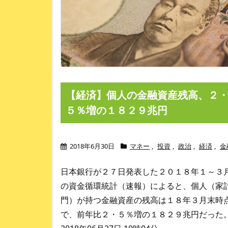
【経済】個人の金融資産残高、２
５％増の１８２９兆円
2018年6月30日
マネー
,
投資
,
政治
,
経済
,
金
日本銀行が２７日発表した２０１８年１～３
の資金循環統計（速報）によると、個人（家
門）が持つ金融資産の残高は１８年３月末時
で、前年比２・５％増の１８２９兆円だった