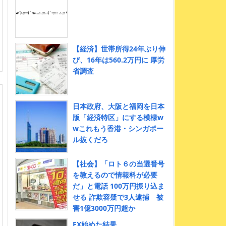
【経済】世帯所得24年ぶり伸
び、16年は560.2万円に 厚労
省調査
日本政府、大阪と福岡を日本
版「経済特区」にする模様w
wこれもう香港・シンガポー
ル抜くだろ
【社会】「ロト６の当選番号
を教えるので情報料が必要
だ」と電話 100万円振り込ま
せる 詐欺容疑で3人逮捕 被
害1億3000万円超か
FX始めた結果