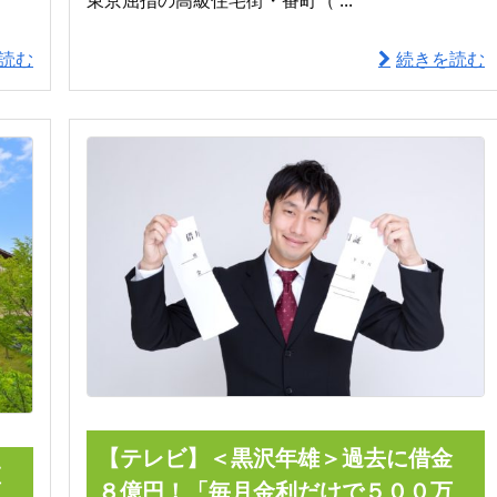
読む
続きを読む
【テレビ】＜黒沢年雄＞過去に借金
値
８億円！「毎月金利だけで５００万