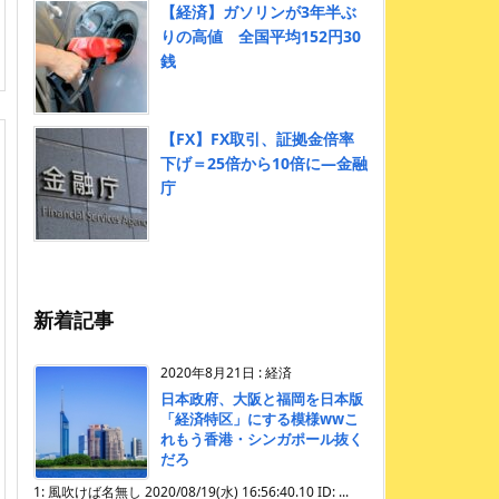
【経済】ガソリンが3年半ぶ
りの高値 全国平均152円30
銭
【FX】FX取引、証拠金倍率
下げ＝25倍から10倍に―金融
庁
新着記事
2020年8月21日
:
経済
日本政府、大阪と福岡を日本版
「経済特区」にする模様wwこ
れもう香港・シンガポール抜く
だろ
1: 風吹けば名無し 2020/08/19(水) 16:56:40.10 ID: ...