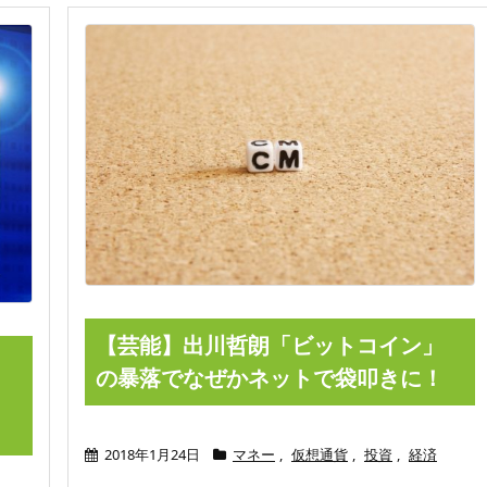
【芸能】出川哲朗「ビットコイン」
・
の暴落でなぜかネットで袋叩きに！
、
2018年1月24日
マネー
,
仮想通貨
,
投資
,
経済