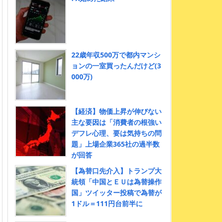
22歳年収500万で都内マンシ
ョンの一室買ったんだけど(3
000万)
【経済】物価上昇が伸びない
主な要因は「消費者の根強い
デフレ心理、要は気持ちの問
題」上場企業365社の過半数
が回答
【為替口先介入】トランプ大
統領「中国とＥＵは為替操作
国」ツイッター投稿で為替が
1ドル＝111円台前半に