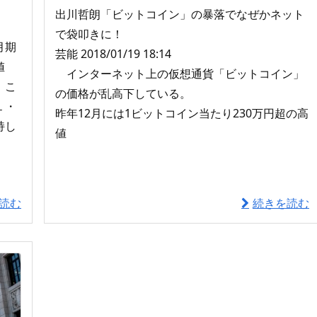
出川哲朗「ビットコイン」の暴落でなぜかネット
で袋叩きに！
月期
芸能 2018/01/19 18:14
値
インターネット上の仮想通貨「ビットコイン」
、こ
の価格が乱高下している。
１・
昨年12月には1ビットコイン当たり230万円超の高
持し
値
読む
続きを読む