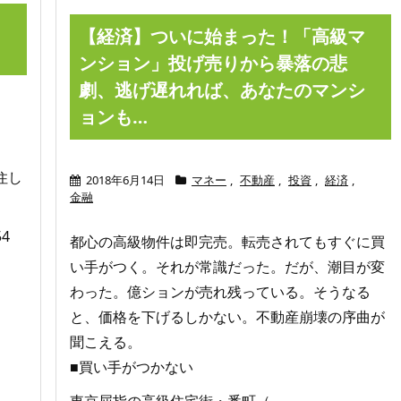
【経済】ついに始まった！「高級マ
ンション」投げ売りから暴落の悲
劇、逃げ遅れれば、あなたのマンシ
ョンも…
住し
2018年6月14日
マネー
,
不動産
,
投資
,
経済
,
金融
54
都心の高級物件は即完売。転売されてもすぐに買
い手がつく。それが常識だった。だが、潮目が変
わった。億ションが売れ残っている。そうなる
と、価格を下げるしかない。不動産崩壊の序曲が
聞こえる。
■買い手がつかない
東京屈指の高級住宅街・番町（ ...