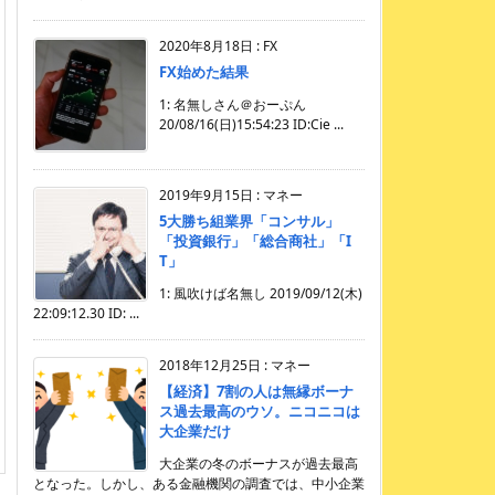
2020年8月18日
:
FX
FX始めた結果
1: 名無しさん＠おーぷん
20/08/16(日)15:54:23 ID:Cie ...
2019年9月15日
:
マネー
5大勝ち組業界「コンサル」
「投資銀行」「総合商社」「I
T」
1: 風吹けば名無し 2019/09/12(木)
22:09:12.30 ID: ...
2018年12月25日
:
マネー
【経済】7割の人は無縁ボーナ
ス過去最高のウソ。ニコニコは
大企業だけ
大企業の冬のボーナスが過去最高
となった。しかし、ある金融機関の調査では、中小企業