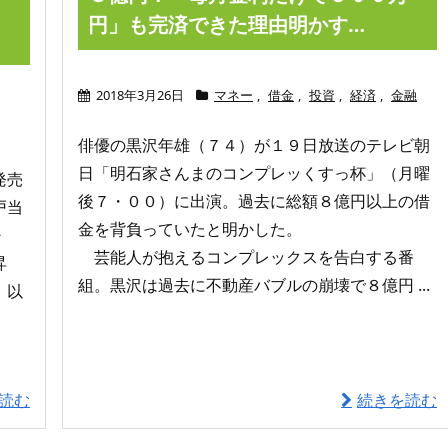
円
円」も完済できた理由明かす…
2018年3月26日
マネー
,
借金
,
投資
,
経済
,
金融
俳優の黒沢年雄（７４）が１９日放送のテレビ朝
日「明石家さんまのコンプレッくすっ杯」（月曜
発売
後７・００）に出演。過去に総額８億円以上の借
戸当
金を背負っていたと明かした。
・
芸能人が抱えるコンプレックスを告白する番
昇
組。黒沢は過去に不動産バブルの崩壊で８億円 ...
）以
読む
続きを読む