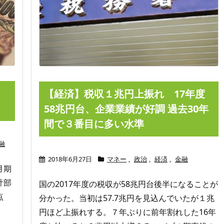
・
【経済】税収１兆円上振れ 17年度
58兆円台、企業業績が好調 過去30年
間で３番目に多い水準
融
2018年6月27日
マネー
,
政治
,
経済
,
金融
月期
計部
国の2017年度の税収が58兆円台後半になることが
点
分かった。当初は57.7兆円を見込んでいたが１兆
。
円ほど上振れする。７年ぶりに前年割れした16年