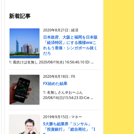
新着記事
2020年8月21日
:
経済
日本政府、大阪と福岡を日本版
「経済特区」にする模様wwこ
れもう香港・シンガポール抜く
だろ
1: 風吹けば名無し 2020/08/19(水) 16:56:40.10 ID: ...
2020年8月18日
:
FX
FX始めた結果
1: 名無しさん＠おーぷん
20/08/16(日)15:54:23 ID:Cie ...
2019年9月15日
:
マネー
5大勝ち組業界「コンサル」
「投資銀行」「総合商社」「I