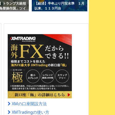
】トランプ大統領
【経済】半年ぶり円安水準 １月
【投資】リーマ
為替操作国」ツイ
以来、１１３円台
４大リスクに
が1ドル＝111
XMの口座開設方法
XMTradingの使い方