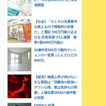
省調査
【社会】「ロト６の当選番号
を教えるので情報料が必要
だ」と電話 100万円振り込ま
せる 詐欺容疑で3人逮捕 被
害1億3000万円超か
22歳年収500万で都内マンシ
ョンの一室買ったんだけど(3
000万)
【経済】物価上昇が伸びない
主な要因は「消費者の根強い
デフレ心理、要は気持ちの問
題」上場企業365社の過半数
が回答
FX始めた結果