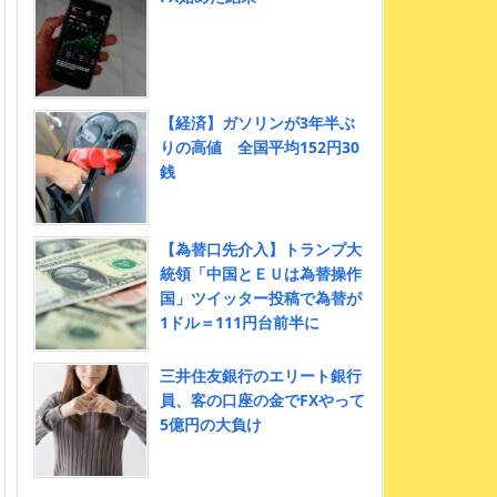
【経済】ガソリンが3年半ぶ
りの高値 全国平均152円30
銭
【為替口先介入】トランプ大
統領「中国とＥＵは為替操作
国」ツイッター投稿で為替が
1ドル＝111円台前半に
三井住友銀行のエリート銀行
員、客の口座の金でFXやって
5億円の大負け