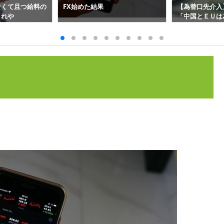
なくて且つ給料の
FX始めた結果
【為替口先介入
くれや
「中国とＥＵは
ッター投稿で為替
円台前半に