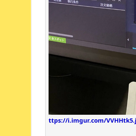
ttps://i.imgur.com/VVHHtk5.