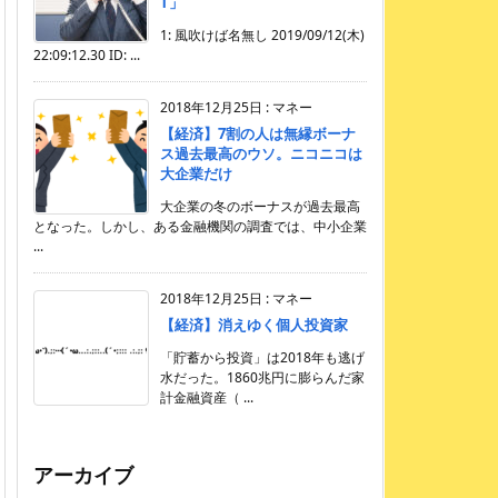
T」
1: 風吹けば名無し 2019/09/12(木)
22:09:12.30 ID: ...
2018年12月25日
:
マネー
【経済】7割の人は無縁ボーナ
ス過去最高のウソ。ニコニコは
大企業だけ
大企業の冬のボーナスが過去最高
となった。しかし、ある金融機関の調査では、中小企業
...
2018年12月25日
:
マネー
【経済】消えゆく個人投資家
「貯蓄から投資」は2018年も逃げ
水だった。1860兆円に膨らんだ家
計金融資産（ ...
アーカイブ