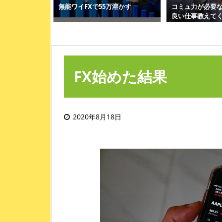
造業、為替の壁
無能ワイFXで55万溶かす
コミュ力が必要
ついにゼロに
良い仕事教えて
FX始めた結果
2020年8月18日