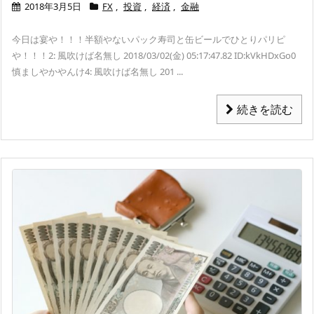
2018年3月5日
FX
,
投資
,
経済
,
金融
今日は宴や！！！
半額やないパック寿司と缶ビールでひとりパリピ
や！！！
2: 風吹けば名無し 2018/03/02(金) 05:17:47.82 ID:kVkHDxGo0
慎ましやかやんけ
4: 風吹けば名無し 201 ...
続きを読む