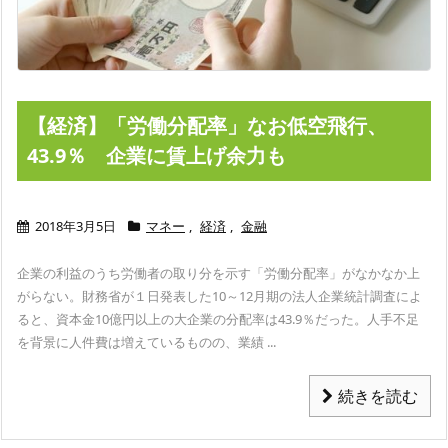
【経済】「労働分配率」なお低空飛行、
43.9％ 企業に賃上げ余力も
2018年3月5日
マネー
,
経済
,
金融
企業の利益のうち労働者の取り分を示す「労働分配率」がなかなか上
がらない。
財務省が１日発表した10～12月期の法人企業統計調査によ
ると、資本金10億円以上の大企業の分配率は43.9％だった。
人手不足
を背景に人件費は増えているものの、業績 ...
続きを読む