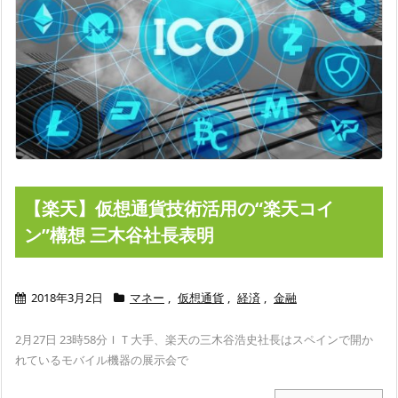
【楽天】仮想通貨技術活用の“楽天コイ
ン”構想 三木谷社長表明
2018年3月2日
マネー
,
仮想通貨
,
経済
,
金融
2月27日 23時58分
ＩＴ大手、楽天の三木谷浩史社長はスペインで開か
れているモバイル機器の展示会で