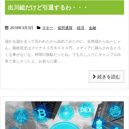
出川組だけど引退するわ・・・
2018年3月3日
マネー
,
仮想通貨
,
経済
,
金融
儲かる儲かるって言われたから始めてみたのに、全然儲からねーじゃ
ん。
最終収支はマイナス３万８０００円。
メディアに踊らされるとろ
くな事がないな。時間の無駄だったね。
でも久しぶりにギャンブル出
来て楽しかったよ。
お前らに爆 ...
続きを読む