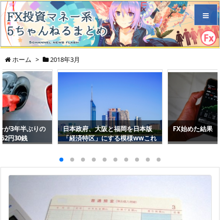
メニュ
ホーム
>
2018年3月
サイド
前へ
ンが3年半ぶりの
日本政府、大阪と福岡を日本版
FX始めた結果
次へ
52円30銭
「経済特区」にする模様wwこれ
もう香港・シンガポール抜くだ
ろ
検索