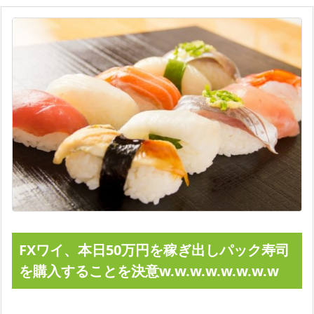
FXワイ、本日50万円を稼ぎ出しパック寿司
を購入することを決意w.w.w.w.w.w.w.w