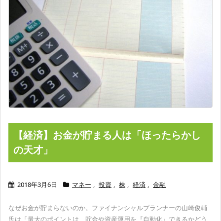
【経済】お金が貯まる人は「ほったらかし
の天才」
2018年3月6日
マネー
,
投資
,
株
,
経済
,
金融
なぜお金が貯まらないのか。ファイナンシャルプランナーの山崎俊輔
氏は「最大のポイントは、貯金や資産運用を『自動化』できるかどう