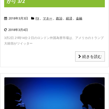
がり 3/2
2018年3月3日
FX
,
マネー
,
政治
,
経済
,
金融
2018年3月4日
3月2日 21時14分
２日のロンドン外国為替市場は、アメリカのトランプ
大統領がツイッター
続きを読む