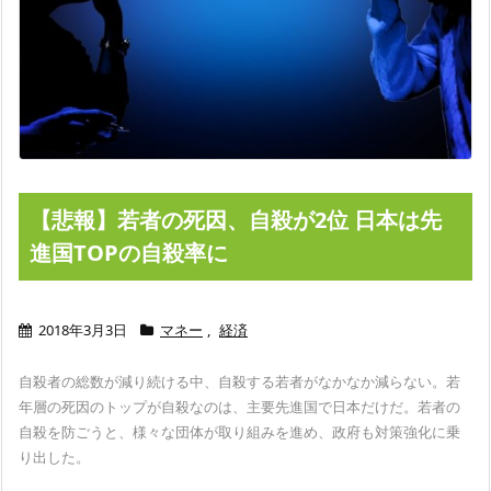
【悲報】若者の死因、自殺が2位 日本は先
進国TOPの自殺率に
2018年3月3日
マネー
,
経済
自殺者の総数が減り続ける中、自殺する若者がなかなか減らない。
若
年層の死因のトップが自殺なのは、主要先進国で日本だけだ。
若者の
自殺を防ごうと、様々な団体が取り組みを進め、政府も対策強化に乗
り出した。