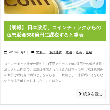
【朗報】 日本政府、コインチェックからの
仮想返金580億円に課税すると発表
2018年3月4日
マネー
,
仮想通貨
,
政治
,
経済
,
金融
コインチェック社が外部からの不正アクセスで580億円分の仮想通貨を
流出させた問題で、
政府は補償された場合の日本円に対して課税関係
の回答は現時点で困難としながらも、
一般論として非課税にはならな
いとなる見解を出しました。
これは立 ...
続きを読む