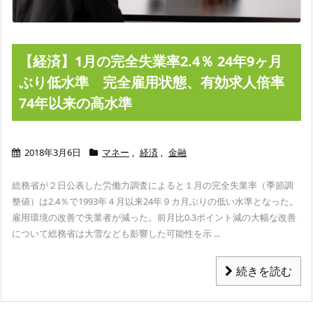
【経済】1月の完全失業率2.4％ 24年9ヶ月
ぶり低水準 完全雇用状態、有効求人倍率
74年以来の高水準
2018年3月6日
マネー
,
経済
,
金融
総務省が２日公表した労働力調査によると１月の完全失業率（季節調
整値）は2.4％で1993年４月以来24年９カ月ぶりの低い水準となった。
雇用環境の改善で失業者が減った。前月比0.3ポイント減の大幅な改善
について総務省は大雪なども影響した可能性を示 ...
続きを読む