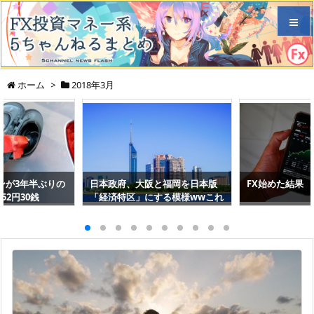
メニュ
ホーム
>
2018年3月
サイド
前へ
ンが3年半ぶりの
日本政府、大阪と福岡を日本版
FX始めた結果
次へ
52円30銭
「経済特区」にする模様wwこれ
もう香港・シンガポール抜くだ
ろ
検索