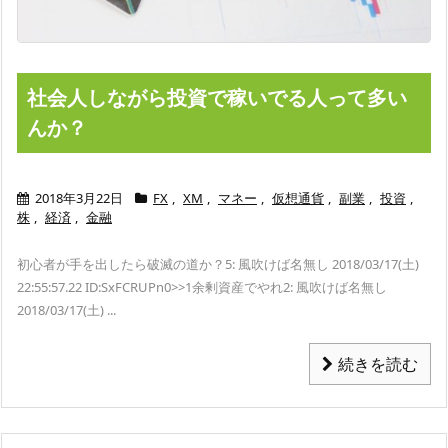
社会人しながら投資で稼いでる人って多い
んか？
2018年3月22日
FX
,
XM
,
マネー
,
仮想通貨
,
副業
,
投資
,
株
,
経済
,
金融
初心者が手を出したら破滅の道か？
5: 風吹けば名無し 2018/03/17(土)
22:55:57.22 ID:SxFCRUPn0
>>1
余剰資産でやれ
2: 風吹けば名無し
2018/03/17(土) ...
続きを読む