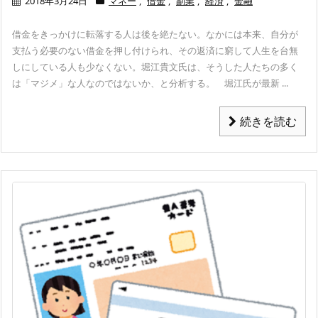
2018年3月24日
マネー
,
借金
,
副業
,
経済
,
金融
借金をきっかけに転落する人は後を絶たない。なかには本来、自分が
支払う必要のない借金を押し付けられ、その返済に窮して人生を台無
しにしている人も少なくない。堀江貴文氏は、そうした人たちの多く
は「マジメ」な人なのではないか、と分析する。
堀江氏が最新 ...
続きを読む