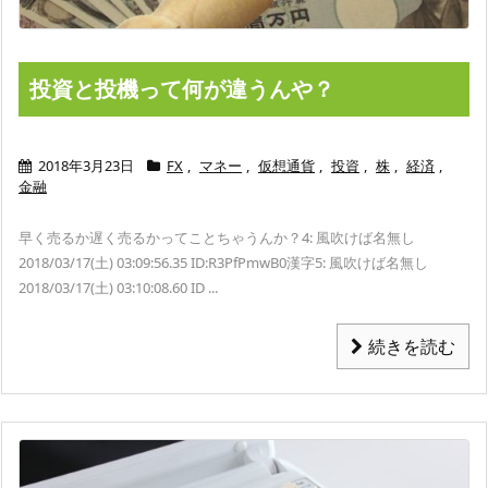
投資と投機って何が違うんや？
2018年3月23日
FX
,
マネー
,
仮想通貨
,
投資
,
株
,
経済
,
金融
早く売るか遅く売るかってことちゃうんか？
4: 風吹けば名無し
2018/03/17(土) 03:09:56.35 ID:R3PfPmwB0
漢字
5: 風吹けば名無し
2018/03/17(土) 03:10:08.60 ID ...
続きを読む