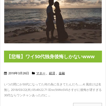
【悲報】ワイ50代独身後悔しかないwww
2018年3月26日
マネー
,
経済
,
金融
いつの間にか50代になってた
何の為に生きてたんだろ……
4: 風吹けば名
無し 2018/03/22(木) 05:49:22.71 ID:xc5tWoSV0
さすがに後悔が遅すぎる
30代ならワンチャンあったのに ...