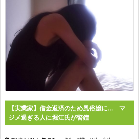
【実業家】借金返済のため風俗嬢に… マ
ジメ過ぎる人に堀江氏が警鐘