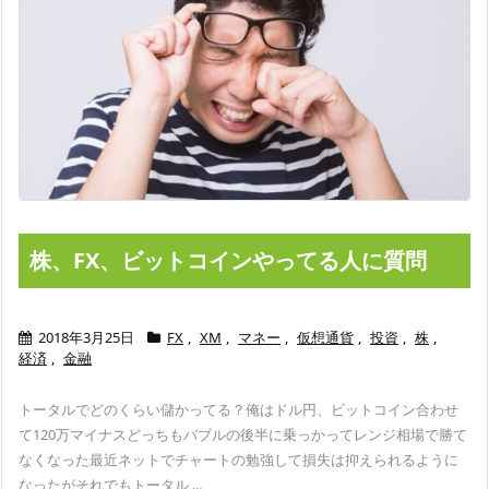
株、FX、ビットコインやってる人に質問
2018年3月25日
FX
,
XM
,
マネー
,
仮想通貨
,
投資
,
株
,
経済
,
金融
トータルでどのくらい儲かってる？
俺はドル円、ビットコイン合わせ
て120万マイナス
どっちもバブルの後半に乗っかってレンジ相場で勝て
なくなった
最近ネットでチャートの勉強して損失は抑えられるように
なったが
それでもトータル ...