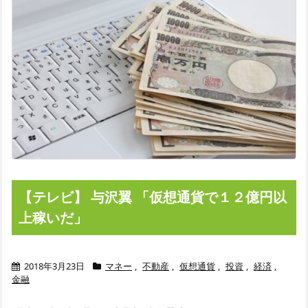
【テレビ】 与沢翼 「仮想通貨で１２億円以
上稼いだ」
2018年3月23日
マネー
,
不動産
,
仮想通貨
,
投資
,
経済
,
金融