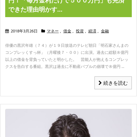
円！「毎月金利だけで５００万円」も完済
できた理由明かす…
2018年3月26日
マネー
,
借金
,
投資
,
経済
,
金融
俳優の黒沢年雄（７４）が１９日放送のテレビ朝日「明石家さんまの
コンプレッくすっ杯」（月曜後７・００）に出演。過去に総額８億円
以上の借金を背負っていたと明かした。
芸能人が抱えるコンプレッ
クスを告白する番組。黒沢は過去に不動産バブルの崩壊で８億円 ...
続きを読む