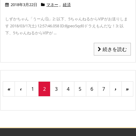
2018年3月22日
マネー
,
経済
しずかちゃん「うーん🤔」
2: 以下、5ちゃんねるからVIPがお送りしま
す 2018/03/17(土) 12:57:46.058 ID:8jpeo5qd0
ドラえもんだな！
3: 以
下、5ちゃんねるからVIPが ...
続きを読む
«
‹
1
2
3
4
5
6
7
›
»