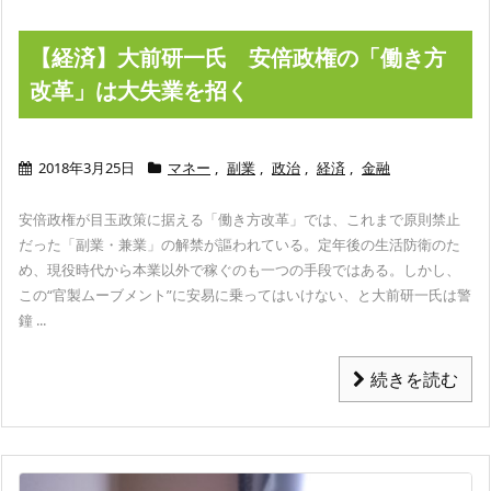
【経済】大前研一氏 安倍政権の「働き方
改革」は大失業を招く
2018年3月25日
マネー
,
副業
,
政治
,
経済
,
金融
安倍政権が目玉政策に据える「働き方改革」では、これまで原則禁止
だった「副業・兼業」の解禁が謳われている。定年後の生活防衛のた
め、現役時代から本業以外で稼ぐのも一つの手段ではある。しかし、
この“官製ムーブメント”に安易に乗ってはいけない、と大前研一氏は警
鐘 ...
続きを読む