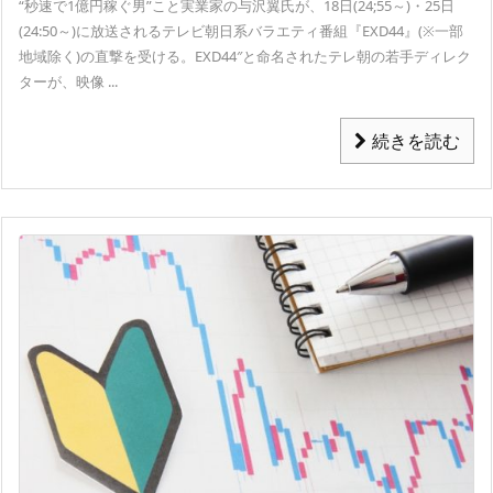
“秒速で1億円稼ぐ男”こと実業家の与沢翼氏が、18日(24;55～)・25日
(24:50～)に放送されるテレビ朝日系バラエティ番組
『EXD44』(※一部
地域除く)の直撃を受ける。
EXD44″と命名されたテレ朝の若手ディレク
ターが、映像 ...
続きを読む